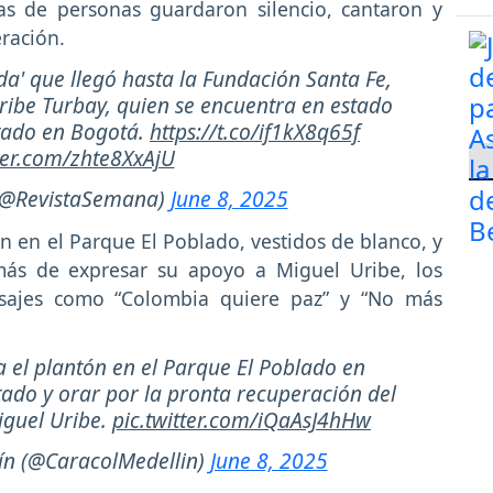
as de personas guardaron silencio, cantaron y
ración.
ida' que llegó hasta la Fundación Santa Fe,
ribe Turbay, quien se encuentra en estado
entado en Bogotá.
https://t.co/if1kX8q65f
tter.com/zhte8XxAjU
(@RevistaSemana)
June 8, 2025
n en el Parque El Poblado, vestidos de blanco, y
emás de expresar su apoyo a Miguel Uribe, los
nsajes como “Colombia quiere paz” y “No más
ia el plantón en el Parque El Poblado en
tado y orar por la pronta recuperación del
iguel Uribe.
pic.twitter.com/iQaAsJ4hHw
ín (@CaracolMedellin)
June 8, 2025