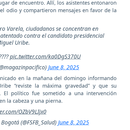
 lugar de encuentro. Allí, los asistentes entonaron
del odio y compartieron mensajes en favor de la
iro Varela, ciudadanos se concentran en
atentado contra el candidato presidencial
iguel Uribe.
????
pic.twitter.com/ka0DgS370U
(@magazinpacifico)
June 8, 2025
unicado en la mañana del domingo informando
ribe “reviste la máxima gravedad” y que su
. El político fue sometido a una intervención
 en la cabeza y una pierna.
tter.com/OZbV9LIjx0
e Bogotá (@FSFB_Salud)
June 8, 2025