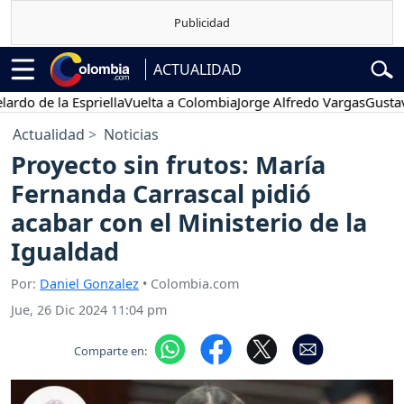
ACTUALIDAD
de la Espriella
Vuelta a Colombia
Jorge Alfredo Vargas
Gustavo Pet
Actualidad
Noticias
Proyecto sin frutos: María
Fernanda Carrascal pidió
acabar con el Ministerio de la
Igualdad
Por:
Daniel Gonzalez
• Colombia.com
Jue, 26 Dic 2024 11:04 pm
Comparte en: