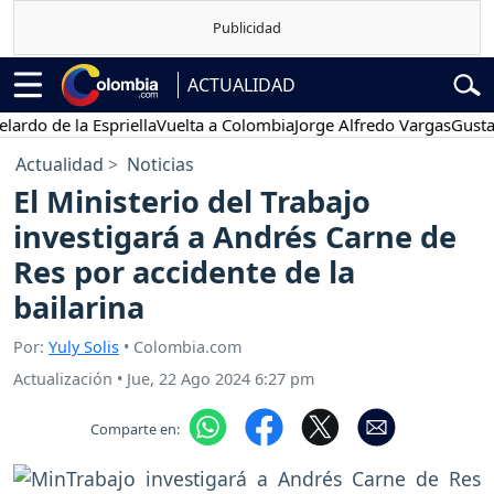
ACTUALIDAD
 de la Espriella
Vuelta a Colombia
Jorge Alfredo Vargas
Gustavo Pe
Actualidad
Noticias
El Ministerio del Trabajo
investigará a Andrés Carne de
Res por accidente de la
bailarina
Por:
Yuly Solis
• Colombia.com
Actualización
•
Jue, 22 Ago 2024 6:27 pm
Comparte en: