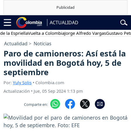
ACTUALIDAD
spriella
Vuelta a Colombia
Jorge Alfredo Vargas
Gustavo Petro
P
Actualidad
Noticias
Paro de camioneros: Así está la
movilidad en Bogotá hoy, 5 de
septiembre
Por:
Yuly Solis
• Colombia.com
Actualización
•
Jue, 05 Sep 2024 1:13 pm
Comparte en: