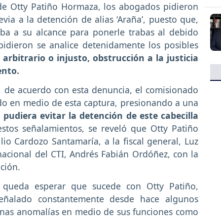
de Otty Patiño Hormaza, los abogados pidieron
evia a la detención de alias ‘Araña’, puesto que,
aba a su alcance para ponerle trabas al debido
idieron se analice detenidamente los posibles
rbitrario o injusto, obstrucción a la justicia
ento.
, de acuerdo con esta denuncia, el comisionado
do en medio de esta captura, presionando a una
 pudiera evitar la detención de este cabecilla
estos señalamientos, se reveló que Otty Patiño
io Cardozo Santamaría, a la fiscal general, Luz
acional del CTI, Andrés Fabián Ordóñez, con la
ción.
, queda esperar que sucede con Otty Patiño,
eñalado constantemente desde hace algunos
unas anomalías en medio de sus funciones como