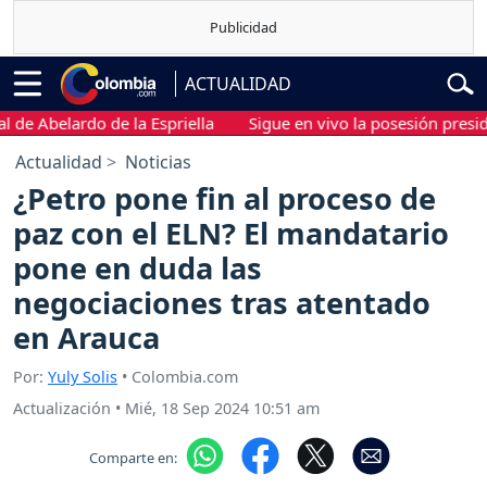
ACTUALIDAD
Abelardo de la Espriella
Sigue en vivo la posesión presidencia
Actualidad
Noticias
¿Petro pone fin al proceso de
paz con el ELN? El mandatario
pone en duda las
negociaciones tras atentado
en Arauca
Por:
Yuly Solis
• Colombia.com
Actualización
•
Mié, 18 Sep 2024 10:51 am
Comparte en: