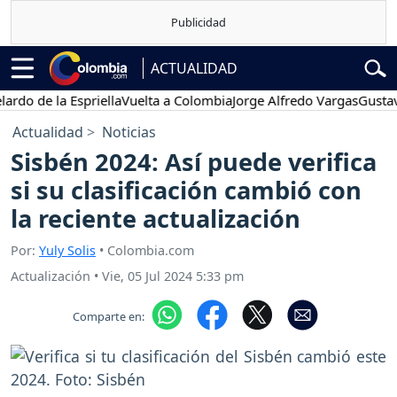
ACTUALIDAD
de la Espriella
Vuelta a Colombia
Jorge Alfredo Vargas
Gustavo Pet
Actualidad
Noticias
Sisbén 2024: Así puede verifica
si su clasificación cambió con
la reciente actualización
Por:
Yuly Solis
• Colombia.com
Actualización
•
Vie, 05 Jul 2024 5:33 pm
Comparte en: