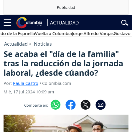
ACTUALIDAD
la Espriella
Vuelta a Colombia
Jorge Alfredo Vargas
Gustavo Petro
Actualidad
Noticias
Se acaba el "día de la familia"
tras la reducción de la jornada
laboral, ¿desde cúando?
Por:
Paula Castro
• Colombia.com
Mié, 17 Jul 2024 10:09 am
Comparte en: