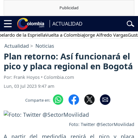
ACTUALIDAD
 de la Espriella
Vuelta a Colombia
Jorge Alfredo Vargas
Gustavo Pe
Actualidad
Noticias
Plan retorno: Así funcionará el
pico y placa regional en Bogotá
Por: Frank Hoyos • Colombia.com
Lun, 03 Jul 2023 9:47 am
Comparte en:
Foto: Twitter @SectorMovilidad
A partir del mediodía regirá el pico y placa