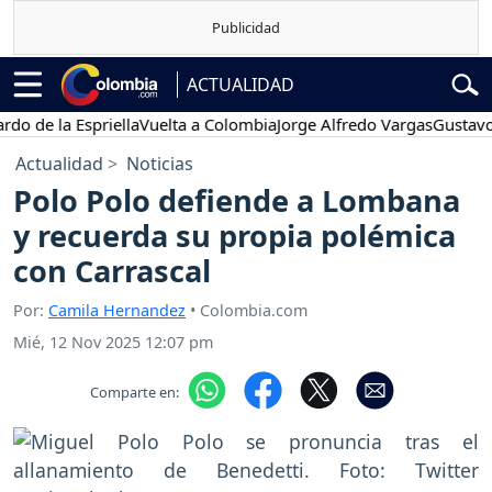
ACTUALIDAD
la Espriella
Vuelta a Colombia
Jorge Alfredo Vargas
Gustavo Petro
Actualidad
Noticias
Polo Polo defiende a Lombana
y recuerda su propia polémica
con Carrascal
Por:
Camila Hernandez
• Colombia.com
Mié, 12 Nov 2025 12:07 pm
Comparte en: