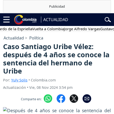
ACTUALIDAD
 la Espriella
Vuelta a Colombia
Jorge Alfredo Vargas
Gustavo Petr
Actualidad
Política
Caso Santiago Uribe Vélez:
después de 4 años se conoce la
sentencia del hermano de
Uribe
Por:
Yuly Solis
• Colombia.com
Actualización
•
Vie, 08 Nov 2024 3:54 pm
Comparte en: