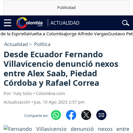
ACTUALIDAD
 Espriella
Vuelta a Colombia
Jorge Alfredo Vargas
Gustavo Petro
Actualidad
Política
Desde Ecuador Fernando
Villavicencio denunció nexos
entre Alex Saab, Piedad
Córdoba y Rafael Correa
Por: Yuly Solis • Colombia.com
Actualización
•
Jue, 10 Ago 2023 2:57 pm
Comparte en: