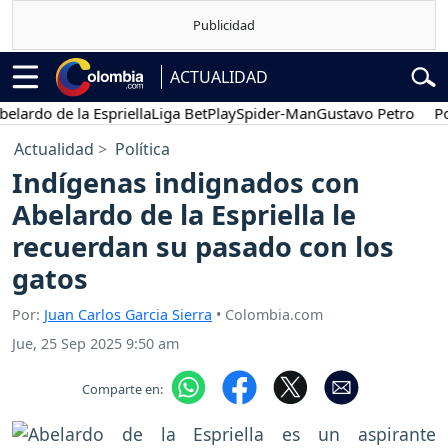
ACTUALIDAD
do de la Espriella
Liga BetPlay
Spider-Man
Gustavo Petro
Posesi
Actualidad
Política
Indígenas indignados con
Abelardo de la Espriella le
recuerdan su pasado con los
gatos
Por:
Juan Carlos Garcia Sierra
• Colombia.com
Jue, 25 Sep 2025 9:50 am
Comparte en: