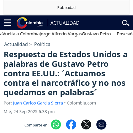
ACTUALIDAD
ta a Colombia
Jorge Alfredo Vargas
Gustavo Petro
Posesión pres
Actualidad
Política
Respuesta de Estados Unidos a
palabras de Gustavo Petro
contra EE.UU.: ´Actuamos
contra el narcotráfico y no nos
quedamos en palabras´
Por:
Juan Carlos Garcia Sierra
• Colombia.com
Mié, 24 Sep 2025 6:33 pm
Comparte en: