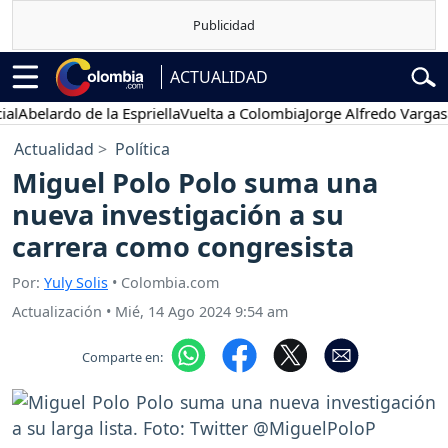
ACTUALIDAD
lardo de la Espriella
Vuelta a Colombia
Jorge Alfredo Vargas
Gusta
Actualidad
Política
Miguel Polo Polo suma una
nueva investigación a su
carrera como congresista
Por:
Yuly Solis
• Colombia.com
Actualización
•
Mié, 14 Ago 2024 9:54 am
Comparte en: