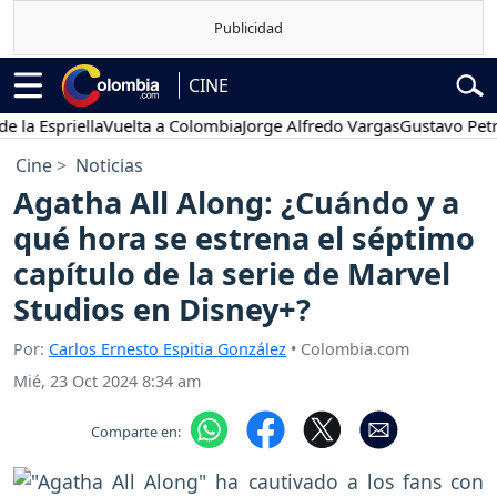
CINE
spriella
Vuelta a Colombia
Jorge Alfredo Vargas
Gustavo Petro
P
Cine
Noticias
Agatha All Along: ¿Cuándo y a
qué hora se estrena el séptimo
capítulo de la serie de Marvel
Studios en Disney+?
Por:
Carlos Ernesto Espitia González
• Colombia.com
Mié, 23 Oct 2024 8:34 am
Comparte en: