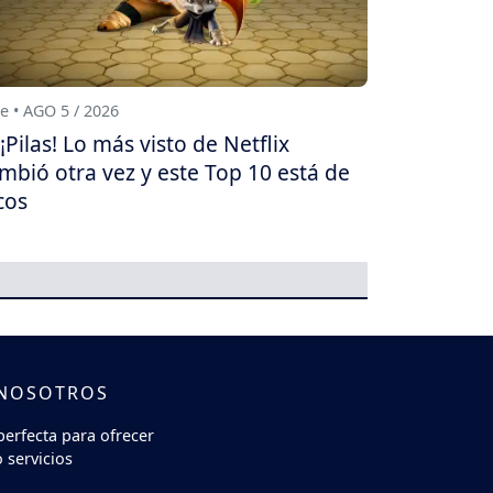
e • AGO 5 / 2026
¡Pilas! Lo más visto de Netflix
mbió otra vez y este Top 10 está de
cos
 NOSOTROS
perfecta para ofrecer
 servicios