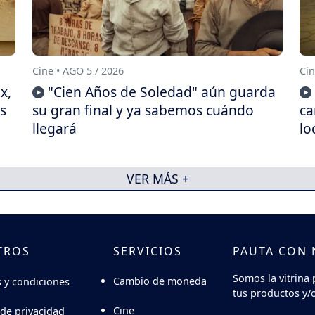
Cine • AGO 5 / 2026
Cin
x,
"Cien Años de Soledad" aún guarda
s
su gran final y ya sabemos cuándo
ca
llegará
lo
VER MÁS +
TROS
SERVICIOS
PAUTA CON
Somos la vitrina 
Cambio de moneda
 y condiciones
tus productos y/o
Cine
 de privacidad