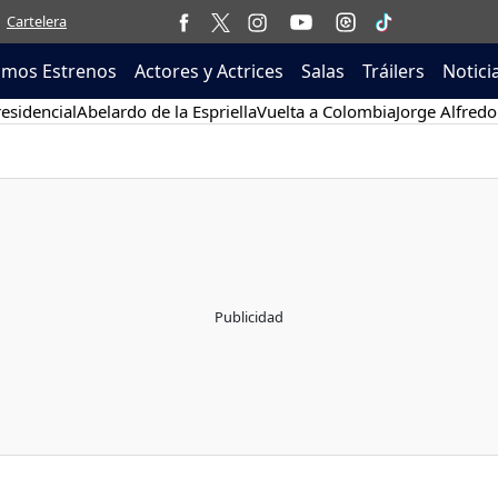
Cartelera
imos Estrenos
Actores y Actrices
Salas
Tráilers
Notici
esidencial
Abelardo de la Espriella
Vuelta a Colombia
Jorge Alfredo