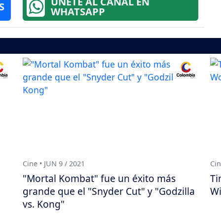
ÚNETE AL CANAL EN
S
WHATSAPP
Cine • JUN 9 / 2021
Cin
"Mortal Kombat" fue un éxito más
Ti
grande que el "Snyder Cut" y "Godzilla
Wi
vs. Kong"