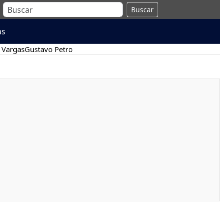
Buscar
as
 Vargas
Gustavo Petro