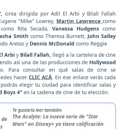
",
cinta dirigida por Adil El Arbi y Bilall Fallah
ugene "Mike" Lowrey,
Martin Lawrence
como
z
como Rita Secada,
Vanessa Hudgens
como
asha Smith
como Theresa Burnett,
John Salley
do Aretas y
Dennis McDonald
como Reggie
El Arbi
y
Bilall Fallah,
llegó a la cartelera de cine
siendo así una de las producciones de
Hollywood
. Para consultar en qué salas de cine se
edes hacer
CLIC ACÁ
. En ese enlace verás cada
 podrás elegir tu ciudad para identificar salas y
d Boys 4"
en la cadena de cine de tu elección.
Te gustaría leer también:
The Acolyte: La nueva serie de "Star
Wars" en Disney+ ya tiene calificación