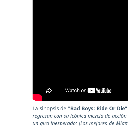
La sinopsis de
"Bad Boys: Ride Or Die
regresan con su icónica mezcla de acción 
un giro inesperado: ¡Los mejores de Miam