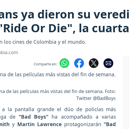
fans ya dieron su vered
Ride Or Die", la cuarta
en los cines de Colombia y el mundo.
mbia.com
Comparte en:
a de las películas más vistas del fin de semana. Foto:
Twitter @BadBoys
 a la pantalla grande el dúo de policías más
saga de
"Bad Boys"
ha acompañado a varias
mith
y
Martin Lawrence
protagonizarán
"Bad