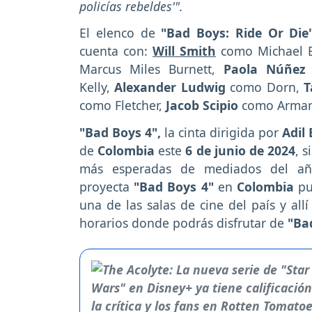
policías rebeldes'".
El elenco de
"Bad Boys: Ride Or Die
cuenta con:
Will Smith
como Michael E
Marcus Miles Burnett,
Paola Núñe
Kelly,
Alexander Ludwig
como Dorn,
T
como Fletcher,
Jacob Scipio
como Arman
"Bad Boys 4",
la cinta dirigida por
Adil 
de
Colombia
este
6 de junio de 2024
, 
más esperadas de mediados del año
proyecta
"Bad Boys 4"
en
Colombia
pu
una de las salas de cine del país y allí
horarios donde podrás disfrutar de
"Ba