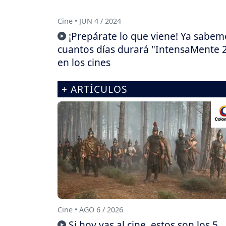
Cine • JUN 4 / 2024
¡Prepárate lo que viene! Ya sabem
cuantos días durará "IntensaMente 
en los cines
+ ARTÍCULOS
Cine • AGO 6 / 2026
Si hoy vas al cine, estos son los 5