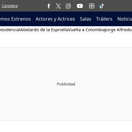
Cartelera
imos Estrenos
Actores y Actrices
Salas
Tráilers
Notici
esidencial
Abelardo de la Espriella
Vuelta a Colombia
Jorge Alfredo