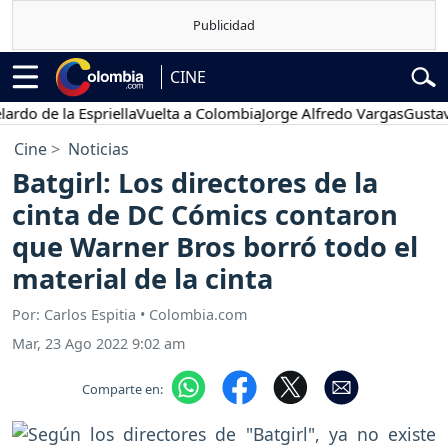
CINE
e la Espriella
Vuelta a Colombia
Jorge Alfredo Vargas
Gustavo Pet
Cine
Noticias
Batgirl: Los directores de la
cinta de DC Cómics contaron
que Warner Bros borró todo el
material de la cinta
Por: Carlos Espitia • Colombia.com
Mar, 23 Ago 2022 9:02 am
Comparte en: