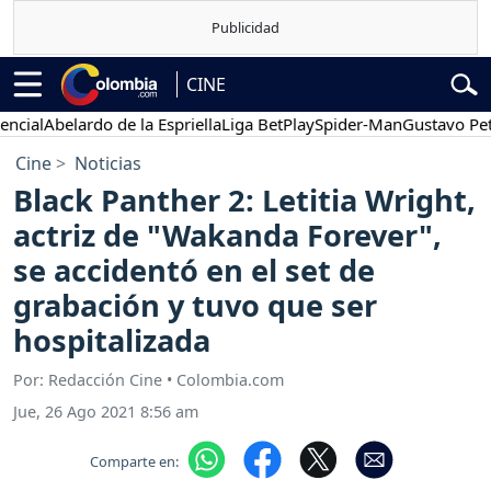
CINE
l
Abelardo de la Espriella
Liga BetPlay
Spider-Man
Gustavo Petro
Cine
Noticias
Black Panther 2: Letitia Wright,
actriz de "Wakanda Forever",
se accidentó en el set de
grabación y tuvo que ser
hospitalizada
Por: Redacción Cine • Colombia.com
Jue, 26 Ago 2021 8:56 am
Comparte en: