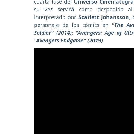
cuarta fase del
Universo Cinematográ
su vez servirá como despedida a
interpretado por
Scarlett Johansson
,
personaje de los cómics en
"The Av
Soldier" (2014); "Avengers: Age of Ult
"Avengers Endgame" (2019).