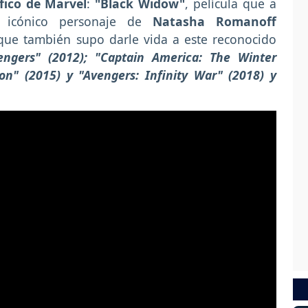
fico de Marvel
:
"Black Widow"
, película que a
l icónico personaje de
Natasha Romanoff
 que también supo darle vida a este reconocido
engers" (2012); "Captain America: The Winter
ron" (2015) y "Avengers: Infinity War" (2018) y