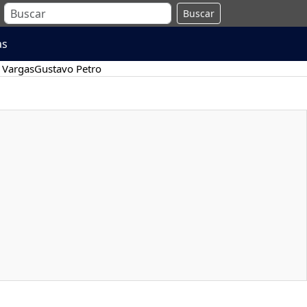
Buscar
as
 Vargas
Gustavo Petro