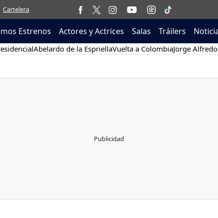
Cartelera
imos Estrenos
Actores y Actrices
Salas
Tráilers
Notici
esidencial
Abelardo de la Espriella
Vuelta a Colombia
Jorge Alfredo