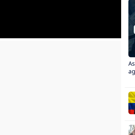
As
ag