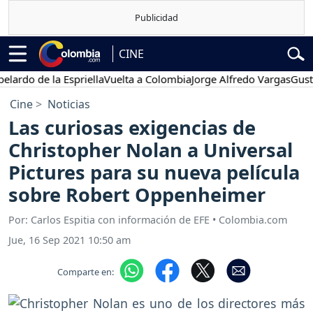
CINE
 de la Espriella
Vuelta a Colombia
Jorge Alfredo Vargas
Gustavo P
Cine
Noticias
Las curiosas exigencias de
Christopher Nolan a Universal
Pictures para su nueva película
sobre Robert Oppenheimer
Por: Carlos Espitia con información de EFE • Colombia.com
Jue, 16 Sep 2021 10:50 am
Comparte en: