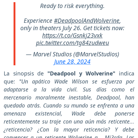
Ready to risk everything.
Experience
#DeadpoolAndWolverine
,
only in theaters July 26. Get tickets now:
https://t.co/Gsnkj23vxk
pic.twitter.com/tg84zudweu
— Marvel Studios (@MarvelStudios)
June 28, 2024
La sinopsis de
"Deadpool y Wolverine"
indica
que:
"Un apático Wade Wilson se esfuerza por
adaptarse a la vida civil. Sus días como el
mercenario moralmente inestable, Deadpool, han
quedado atrás. Cuando su mundo se enfrenta a una
amenaza existencial, Wade debe ponerse
reticentemente su traje con una aún más reticente...
¿reticencia? ¿Con la mayor reticencia? Y debe
convencer a un reticente Wolverine a... Mi3rda. Las