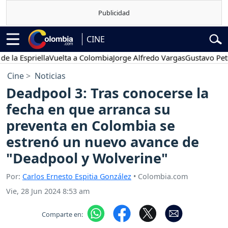
CINE
 Espriella
Vuelta a Colombia
Jorge Alfredo Vargas
Gustavo Petro
Cine
Noticias
Deadpool 3: Tras conocerse la
fecha en que arranca su
preventa en Colombia se
estrenó un nuevo avance de
"Deadpool y Wolverine"
Por:
Carlos Ernesto Espitia González
• Colombia.com
Vie, 28 Jun 2024 8:53 am
Comparte en: