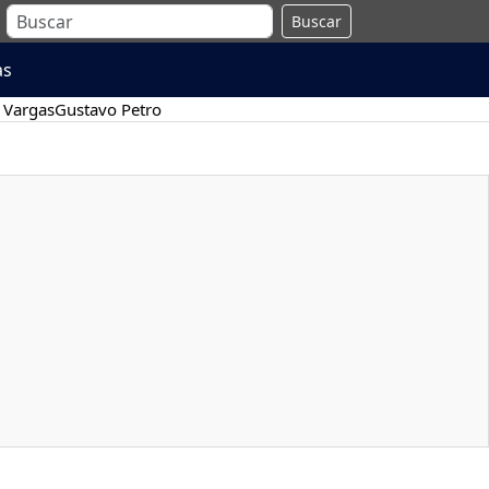
Buscar
as
 Vargas
Gustavo Petro