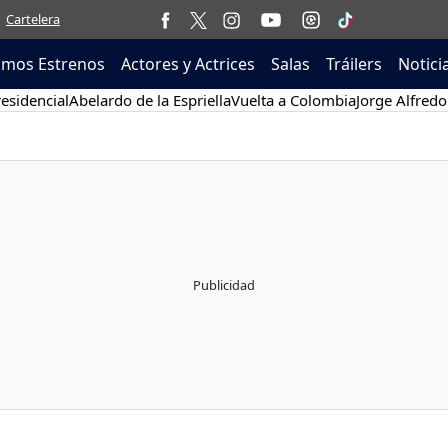
Cartelera
imos Estrenos
Actores y Actrices
Salas
Tráilers
Notici
esidencial
Abelardo de la Espriella
Vuelta a Colombia
Jorge Alfredo