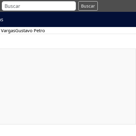
Buscar
as
 Vargas
Gustavo Petro