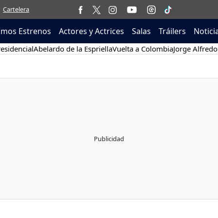
Cartelera
imos Estrenos
Actores y Actrices
Salas
Tráilers
Notici
esidencial
Abelardo de la Espriella
Vuelta a Colombia
Jorge Alfredo