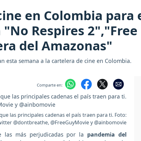
cine en Colombia para e
"No Respires 2","Free
rera del Amazonas"
n esta semana a la cartelera de cine en Colombia.
Comparte en:
ue las principales cadenas el país traen para ti. Foto:
witter @dontbreathe, @FreeGuyMovie y @ainbomovie
de las más perjudicadas por la
pandemia del