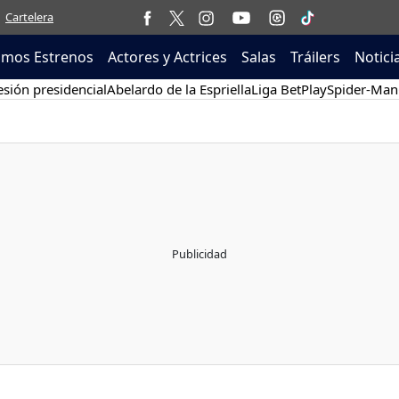
Cartelera
imos Estrenos
Actores y Actrices
Salas
Tráilers
Notici
sión presidencial
Abelardo de la Espriella
Liga BetPlay
Spider-Man