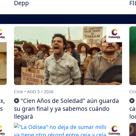
Depp
FI
Cine • AGO 5 / 2026
Cin
x,
"Cien Años de Soledad" aún guarda
s
su gran final y ya sabemos cuándo
ca
llegará
lo