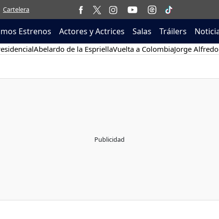
Cartelera
imos Estrenos
Actores y Actrices
Salas
Tráilers
Notici
esidencial
Abelardo de la Espriella
Vuelta a Colombia
Jorge Alfredo