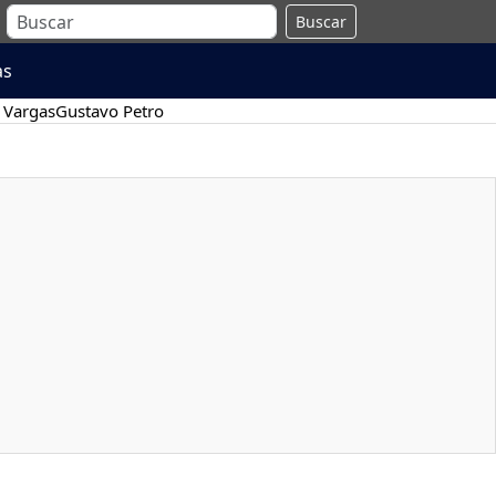
Buscar
as
 Vargas
Gustavo Petro