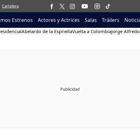
Cartelera
imos Estrenos
Actores y Actrices
Salas
Tráilers
Notici
esidencial
Abelardo de la Espriella
Vuelta a Colombia
Jorge Alfredo