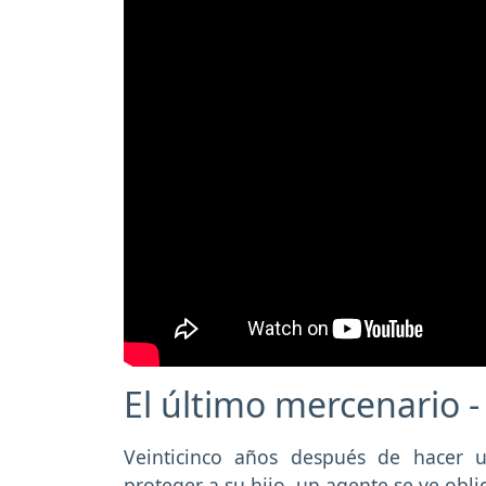
El último mercenario -
Veinticinco años después de hacer u
proteger a su hijo, un agente se ve obli