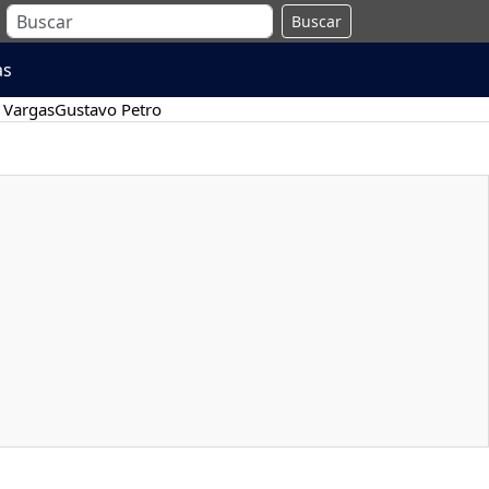
Buscar
as
 Vargas
Gustavo Petro