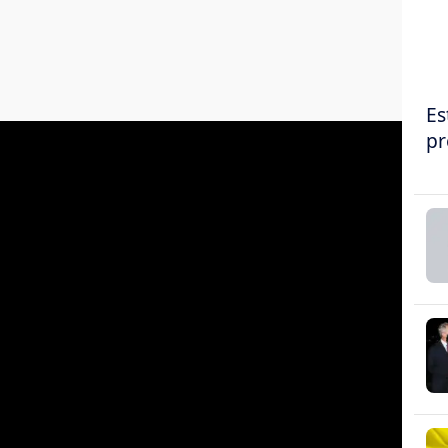
Es
pr