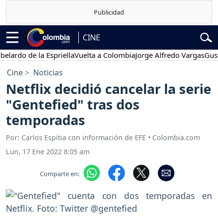
CINE
o de la Espriella
Vuelta a Colombia
Jorge Alfredo Vargas
Gustavo P
Cine
Noticias
Netflix decidió cancelar la serie
"Gentefied" tras dos
temporadas
Por: Carlos Espitia con información de EFE • Colombia.com
Lun, 17 Ene 2022 8:05 am
Comparte en: