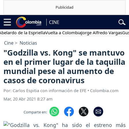
CINE
do de la Espriella
Vuelta a Colombia
Jorge Alfredo Vargas
Gustavo 
Cine
Noticias
"Godzilla vs. Kong" se mantuvo
en el primer lugar de la taquilla
mundial pese al aumento de
casos de coronavirus
Por: Carlos Espitia con información de EFE • Colombia.com
Mar, 20 Abr 2021 8:27 am
Comparte en: