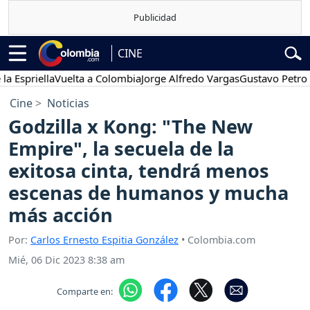
CINE
riella
Vuelta a Colombia
Jorge Alfredo Vargas
Gustavo Petro
Pose
Cine
Noticias
Godzilla x Kong: "The New
Empire", la secuela de la
exitosa cinta, tendrá menos
escenas de humanos y mucha
más acción
Por:
Carlos Ernesto Espitia González
• Colombia.com
Mié, 06 Dic 2023 8:38 am
Comparte en: