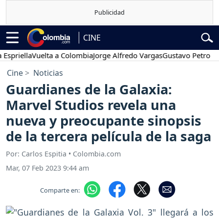
CINE
ella
Vuelta a Colombia
Jorge Alfredo Vargas
Gustavo Petro
Poses
Cine
Noticias
Guardianes de la Galaxia:
Marvel Studios revela una
nueva y preocupante sinopsis
de la tercera película de la saga
Por: Carlos Espitia • Colombia.com
Mar, 07 Feb 2023 9:44 am
Comparte en: