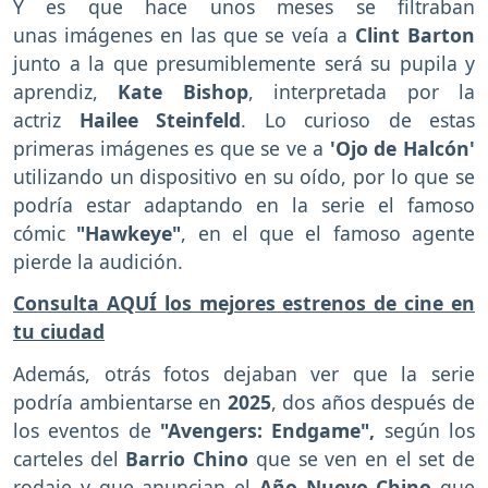
Y es que hace unos meses se filtraban
unas imágenes en las que se veía a
Clint Barton
junto a la que presumiblemente será su pupila y
aprendiz,
Kate Bishop
, interpretada por la
actriz
Hailee Steinfeld
. Lo curioso de estas
primeras imágenes es que se ve a
'Ojo de Halcón'
utilizando un dispositivo en su oído, por lo que se
podría estar adaptando en la serie el famoso
cómic
"Hawkeye"
, en el que el famoso agente
pierde la audición.
Consulta AQUÍ los mejores estrenos de cine en
tu ciudad
Además, otrás fotos dejaban ver que la serie
podría ambientarse en
2025
, dos años después de
los eventos de
"Avengers: Endgame",
según los
carteles del
Barrio Chino
que se ven en el set de
rodaje y que anuncian el
Año Nuevo Chino
que