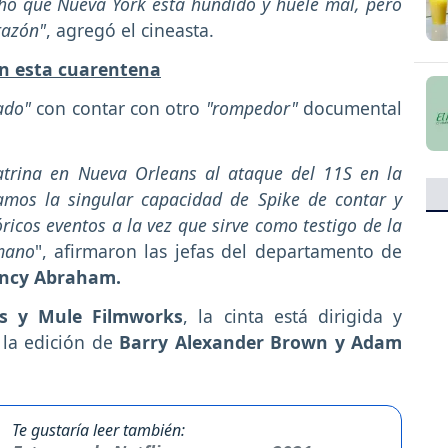
icho que Nueva York está hundido y huele mal, pero
razón"
, agregó el cineasta.
en esta cuarentena
ado"
con contar con otro
"rompedor"
documental
trina en Nueva Orleans al ataque del 11S en la
amos la singular capacidad de Spike de contar y
ricos eventos a la vez que sirve como testigo de la
umano
", afirmaron las jefas del departamento de
ancy Abraham.
s y Mule Filmworks
, la cinta está dirigida y
 la edición de
Barry Alexander Brown y Adam
Te gustaría leer también: