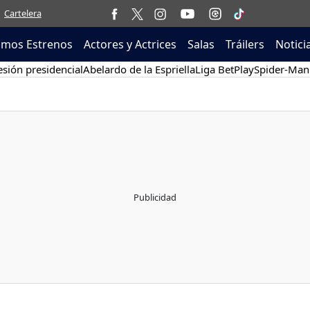
Cartelera
imos Estrenos
Actores y Actrices
Salas
Tráilers
Notici
sión presidencial
Abelardo de la Espriella
Liga BetPlay
Spider-Man