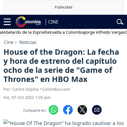
CINE
ardo de la Espriella
Vuelta a Colombia
Jorge Alfredo Vargas
Gustav
Cine
Noticias
House of the Dragon: La fecha
y hora de estreno del capítulo
ocho de la serie de "Game of
Thrones" en HBO Max
Por: Carlos Espitia • Colombia.com
Vie, 07 Oct 2022 1:05 pm
Comparte en: