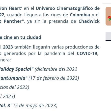
ron Heart'
en el
Universo Cinematográfico de
22
, cuando llegue a los cines de
Colombia
y el
k Panther"
, ya sin la presencia de
Chadwick
e cine en tu ciudad
l
2023
también llegarán varias producciones de
sos generados por la pandemia del
COVID-19
,
nera:
oliday Special"
(dici
embre del 2022
uantumania
"
(17 de febrero de 2023)
icios del 2023)
el 2023)
ol. 3"
(5 de mayo de 2023)