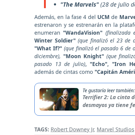
"The Marvels"
(28 de julio 
Además, en la fase 4 del
UCM
de
Marve
estrenaron y se estrenarán en la plata
enumeran
"WandaVision"
(finalizada
Winter Soldier"
(que finalizó el 23 de a
"What If?"
(que finalizó el pasado 6 de 
diciembre),
"Moon Knight"
(que finaliz
pasado 13 de julio)
, "Echo", "Iron H
además de cintas como
"Capitán Améri
Te gustaría leer también:
Terrifier 2: La cinta
desmayos ya tiene fe
TAGS:
Robert Downey Jr
,
Marvel Studios