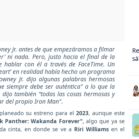
ney Jr. antes de que empezáramos a filmar
Re
' ni nada. Pero, justo hacia el final de la
sá
de hablar con él a través de FaceTime. Un
eart' en realidad había hecho un programa
owney Jr. dijo algunas palabras hermosas
que siempre debe ser auténtica"
a lo que la
 dijo también
“todas las cosas hermosas y
r del propio Iron Man".
 planeado su estreno para el
2023
, aunque este
ck Panther: Wakanda Forever",
algo que ya se
rada cinta, en donde se ve a
Riri Williams
en el