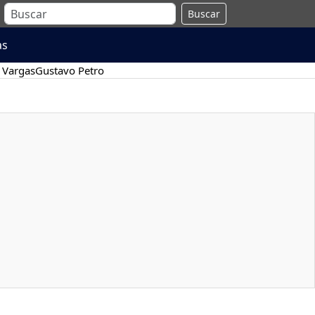
Buscar
as
 Vargas
Gustavo Petro