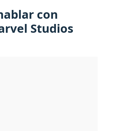
hablar con
rvel Studios
.