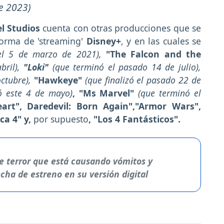
de 2023)
l Studios
cuenta con otras producciones que se
forma de 'streaming'
Disney+
, y en las cuales se
 el 5 de marzo de 2021),
"The Falcon and the
bril),
"Loki"
(que terminó el pasado 14 de julio),
octubre),
"Hawkeye"
(que finalizó el pasado 22 de
ó este 4 de mayo)
, "Ms Marvel"
(que terminó el
eart", Daredevil: Born Again","Armor Wars",
ca 4" y,
por supuesto
, "Los 4 Fantásticos".
 de terror que está causando vómitos y
cha de estreno en su versión digital