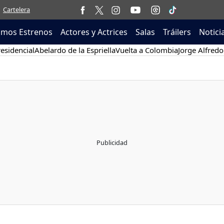
Cartelera
imos Estrenos
Actores y Actrices
Salas
Tráilers
Notici
esidencial
Abelardo de la Espriella
Vuelta a Colombia
Jorge Alfredo