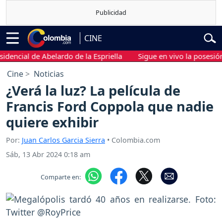
CINE
ial de Abelardo de la Espriella
Sigue en vivo la posesión pres
Cine
Noticias
¿Verá la luz? La película de
Francis Ford Coppola que nadie
quiere exhibir
Por:
Juan Carlos Garcia Sierra
• Colombia.com
Sáb, 13 Abr 2024 0:18 am
Comparte en: