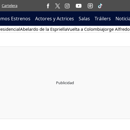
Cartelera
imos Estrenos
Actores y Actrices
Salas
Tráilers
Notici
esidencial
Abelardo de la Espriella
Vuelta a Colombia
Jorge Alfredo