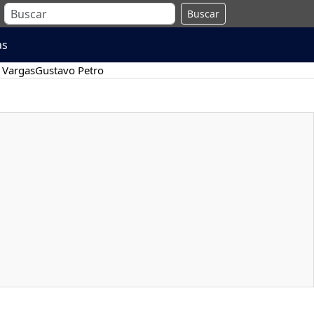
Buscar
as
 Vargas
Gustavo Petro