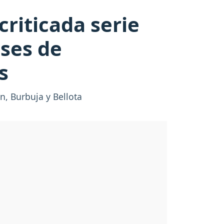
riticada serie
ases de
s
, Burbuja y Bellota