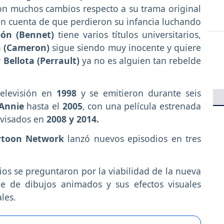
on muchos cambios respecto a su trama original
dan cuenta de que perdieron su infancia luchando
ón (Bennet)
tiene varios títulos universitarios,
a (Cameron)
sigue siendo muy inocente y quiere
y
Bellota (Perrault)
ya no es alguien tan rebelde
televisión en
1998
y se emitieron durante seis
Annie
hasta el
2005
, con una película estrenada
evisados en
2008 y 2014.
rtoon Network
lanzó nuevos episodios en tres
ios se preguntaron por la viabilidad de la nueva
ie de dibujos animados y sus efectos visuales
ales.