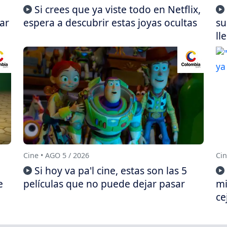
Si crees que ya viste todo en Netflix,
ar
espera a descubrir estas joyas ocultas
su
ll
Cine • AGO 5 / 2026
Cin
Si hoy va pa'l cine, estas son las 5
e
películas que no puede dejar pasar
mi
ce