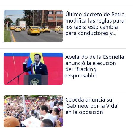
Último decreto de Petro
modifica las reglas para
los taxis: esto cambia
para conductores y
propietarios
Abelardo de la Espriella
anunció la ejecución
del "fracking
responsable"
Cepeda anuncia su
‘Gabinete por la Vida’
en la oposición