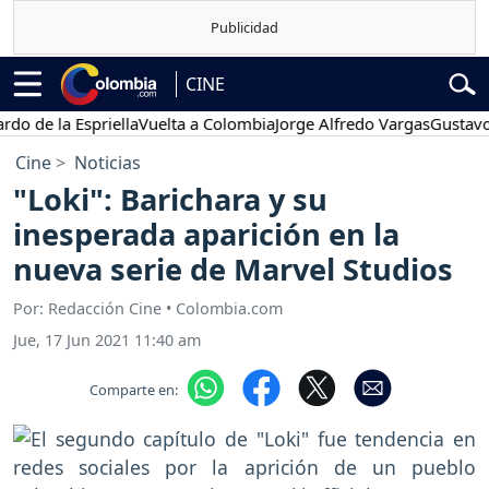
CINE
 la Espriella
Vuelta a Colombia
Jorge Alfredo Vargas
Gustavo Petr
Cine
Noticias
"Loki": Barichara y su
inesperada aparición en la
nueva serie de Marvel Studios
Por: Redacción Cine • Colombia.com
Jue, 17 Jun 2021 11:40 am
Comparte en: