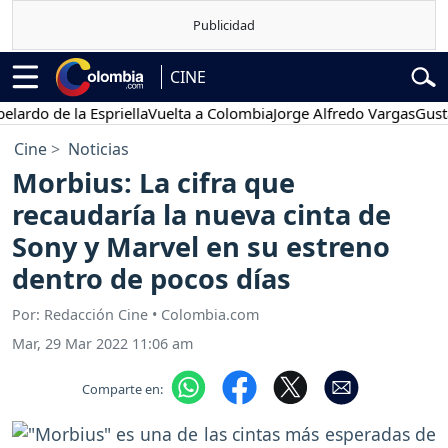
CINE
o de la Espriella
Vuelta a Colombia
Jorge Alfredo Vargas
Gustavo P
Cine
Noticias
Morbius: La cifra que
recaudaría la nueva cinta de
Sony y Marvel en su estreno
dentro de pocos días
Por: Redacción Cine • Colombia.com
Mar, 29 Mar 2022 11:06 am
Comparte en: