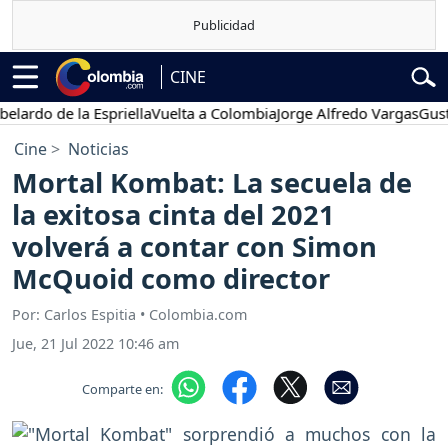
CINE
 de la Espriella
Vuelta a Colombia
Jorge Alfredo Vargas
Gustavo P
Cine
Noticias
Mortal Kombat: La secuela de
la exitosa cinta del 2021
volverá a contar con Simon
McQuoid como director
Por: Carlos Espitia • Colombia.com
Jue, 21 Jul 2022 10:46 am
Comparte en: