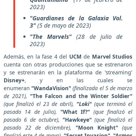
2023)
"Guardianes de la Galaxia Vol.
3"
(5 de mayo de 2023)
"The Marvels"
(28 de julio de
2023)
Además, en la fase 4 del
UCM
de
Marvel Studios
cuenta con otras producciones que se estrenaron
y se estrenarán en la plataforma de 'streaming'
Disney+
, y en las cuales se
enumeran
"WandaVision"
(finalizada el 5 de marzo
de 2021),
"The Falcon and the Winter Soldier"
(que finalizó el 23 de abril),
"Loki"
(que terminó el
pasado 14 de julio),
"What If?"
(que finalizó el
pasado 6 de octubre),
"Hawkeye"
(que finalizó el
pasado 22 de diciembre),
"Moon Knight"
(que
finalizó este 4 de mayo)
, "Secret Invasion", "Armor