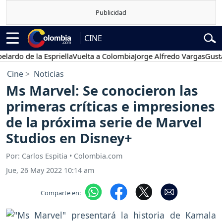
CINE
de la Espriella
Vuelta a Colombia
Jorge Alfredo Vargas
Gustavo Pe
Cine
Noticias
Ms Marvel: Se conocieron las
primeras críticas e impresiones
de la próxima serie de Marvel
Studios en Disney+
Por: Carlos Espitia • Colombia.com
Jue, 26 May 2022 10:14 am
Comparte en: