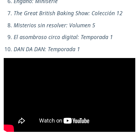
Engaño: Miniserie
The Great British Baking Show: Colección 12
Misterios sin resolver: Volumen 5
El asombroso circo digital: Temporada 1
DAN DA DAN: Temporada 1