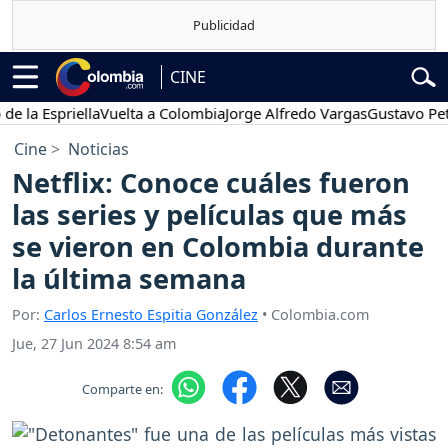
CINE
Espriella
Vuelta a Colombia
Jorge Alfredo Vargas
Gustavo Petro
P
Cine
Noticias
Netflix: Conoce cuáles fueron
las series y películas que más
se vieron en Colombia durante
la última semana
Por:
Carlos Ernesto Espitia González
• Colombia.com
Jue, 27 Jun 2024 8:54 am
Comparte en: