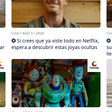
Cine • AGO 5 / 2026
Cin
Si crees que ya viste todo en Netflix,
ar
espera a descubrir estas joyas ocultas
su
ll