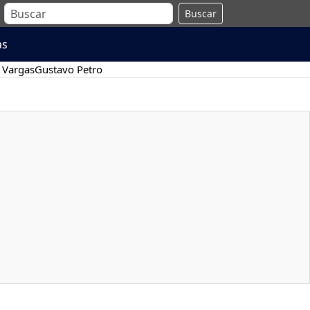
Buscar
as
 Vargas
Gustavo Petro