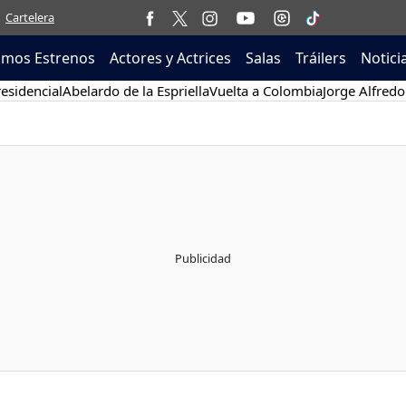
Cartelera
imos Estrenos
Actores y Actrices
Salas
Tráilers
Notici
esidencial
Abelardo de la Espriella
Vuelta a Colombia
Jorge Alfredo