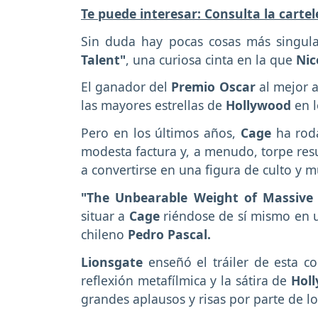
Te puede interesar: Consulta la carte
Sin duda hay pocas cosas más singul
Talent"
, una curiosa cinta en la que
Nic
El ganador del
Premio Oscar
al mejor 
las mayores estrellas de
Hollywood
en l
Pero en los últimos años,
Cage
ha rod
modesta factura y, a menudo, torpe resu
a convertirse en una figura de culto y m
"The Unbearable Weight of Massive
situar a
Cage
riéndose de sí mismo en un
chileno
Pedro Pascal.
Lionsgate
enseñó el tráiler de esta c
reflexión metafílmica y la sátira de
Holl
grandes aplausos y risas por parte de lo