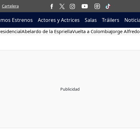
Cartelera
imos Estrenos
Actores y Actrices
Salas
Tráilers
Notici
esidencial
Abelardo de la Espriella
Vuelta a Colombia
Jorge Alfredo