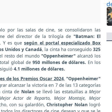
o por las salas de cine, se consolidaron las
me del director de la trilogía de
"Batman: El
. Y es que
según el portal especializado Box
os Unidos y Canadá
, la cinta ha conseguido
325
el resto del mundo
"Oppenheimer"
alcanzó los
total global de
950 millones de dólares.
En los
nsiguió
4.1 millones de dólares.
res de los Premios Oscar 2024
,
"Oppenheimer"
ar alcanzar la victoria en 7 de las 13 categorías
 cinta de
Nolan
se llevó las estatuillas a
Mejor
, Mejor Actor de Reparto, Mejor Montaje, Mejor
ho, con su galardón,
Christopher Nolan
logró
todos los directores de cine desean y que se le