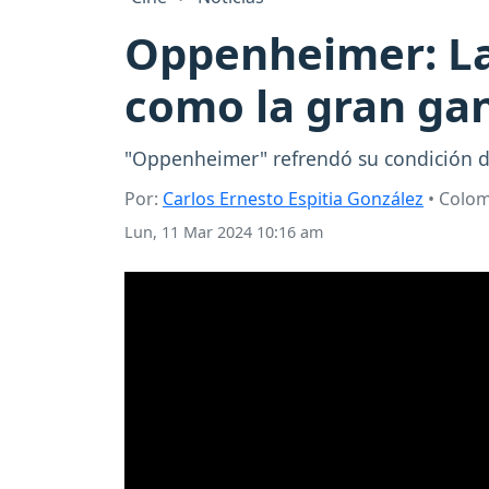
Oppenheimer: La
como la gran ga
"Oppenheimer" refrendó su condición de
Por:
Carlos Ernesto Espitia González
• Colo
Lun, 11 Mar 2024 10:16 am