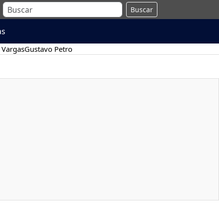
Buscar
as
 Vargas
Gustavo Petro