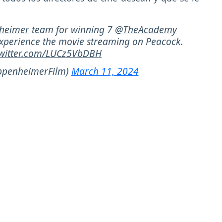
heimer
team for winning 7
@TheAcademy
 Experience the movie streaming on Peacock.
twitter.com/LUCz5VbDBH
penheimerFilm)
March 11, 2024