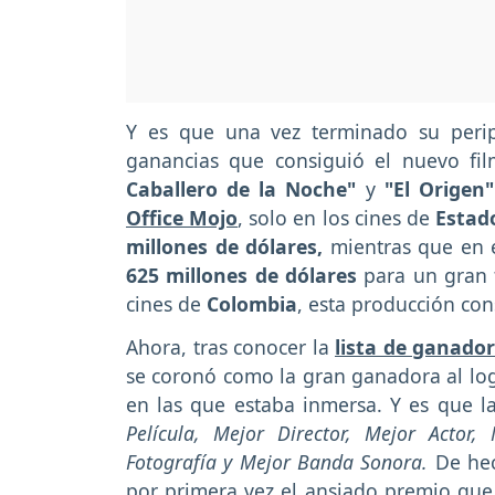
Y es que una vez terminado su peripl
ganancias que consiguió el nuevo fil
Caballero de la Noche"
y
"El Origen"
Office Mojo
, solo en los cines de
Estad
millones de dólares,
mientras que en 
625 millones de dólares
para un gran 
cines de
Colombia
, esta producción co
Ahora, tras conocer la
lista de ganado
se coronó como la gran ganadora al logr
en las que estaba inmersa. Y es que la
Película, Mejor Director, Mejor Actor
Fotografía y Mejor Banda Sonora.
De hec
por primera vez el ansiado premio que 