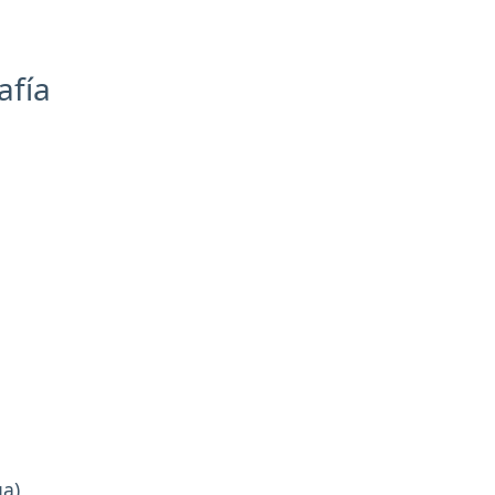
afía
a)