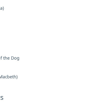
a)
f the Dog
 Macbeth)
es