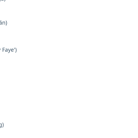
án)
 Faye')
g)