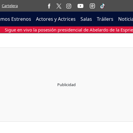
Cartelera
imos Estrenos
Actores y Actrices
Salas
Tráilers
Notici
Sigue en vivo la posesión presidencial de Abelardo de la Esprie