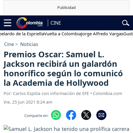
CINE
 de la Espriella
Vuelta a Colombia
Jorge Alfredo Vargas
Gustavo P
Cine
Noticias
Premios Oscar: Samuel L.
Jackson recibirá un galardón
honorífico según lo comunicó
la Academia de Hollywood
Por: Carlos Espitia con información de EFE • Colombia.com
Vie, 25 Jun 2021 8:24 am
Comparte en: