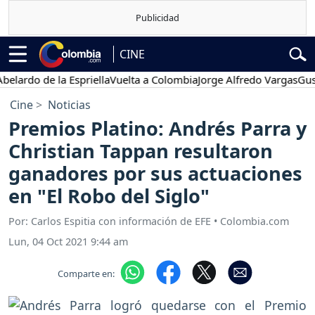
CINE
o de la Espriella
Vuelta a Colombia
Jorge Alfredo Vargas
Gustavo 
Cine
Noticias
Premios Platino: Andrés Parra y
Christian Tappan resultaron
ganadores por sus actuaciones
en "El Robo del Siglo"
Por: Carlos Espitia con información de EFE • Colombia.com
Lun, 04 Oct 2021 9:44 am
Comparte en: