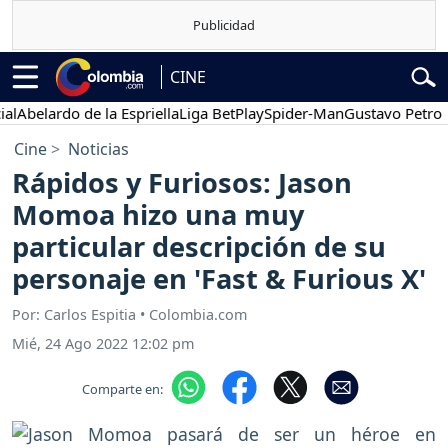
CINE
belardo de la Espriella
Liga BetPlay
Spider-Man
Gustavo Petro
P
Cine
Noticias
Rápidos y Furiosos: Jason
Momoa hizo una muy
particular descripción de su
personaje en 'Fast & Furious X'
Por: Carlos Espitia • Colombia.com
Mié, 24 Ago 2022 12:02 pm
Comparte en: